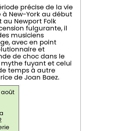
riode précise de la vie
ée à New-York au début
t au Newport Folk
cension fulgurante, il
des musiciens
ge, avec en point
utionnaire et
nde de choc dans le
 mythe fuyant et celui
 de temps à autre
trice de Joan Baez.
 août
la
2
erie