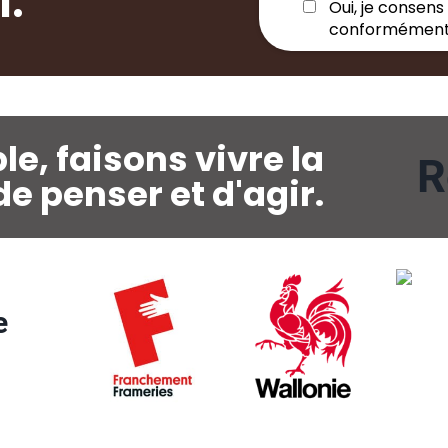
l.
Oui, je consens
conformément
e, faisons vivre la
R
de penser et d'agir.
e