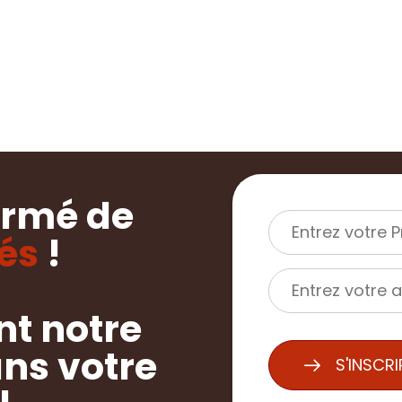
ormé de
tés
!
t notre
ns votre
S'INSCR