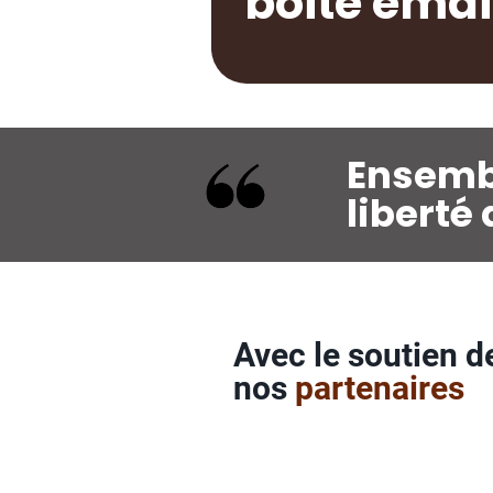
boite emai
Ensembl
liberté 
Avec le soutien d
nos
partenaires