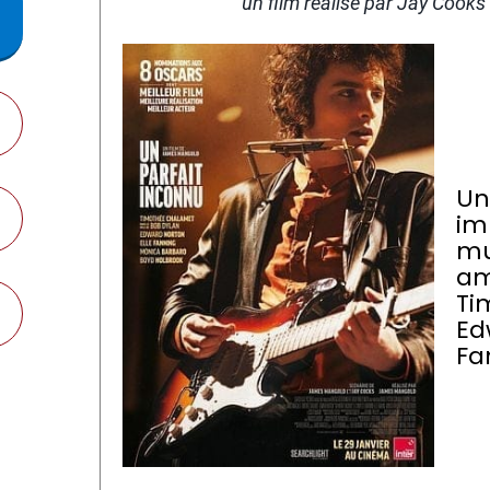
un film réalisé par Jay Cook
Un
im
mu
am
Ti
Ed
Fa