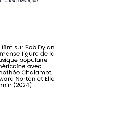
s et James Mangold
 film sur Bob Dylan
mense figure de la
sique populaire
éricaine avec
mothée Chalamet,
ward Norton et Elle
nnin (2024)