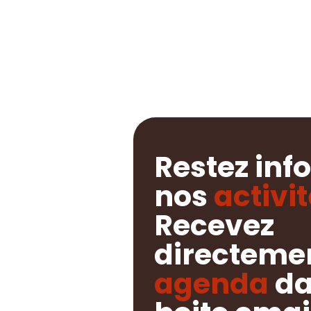
Restez inf
nos
activi
Recevez
directemen
agenda
da