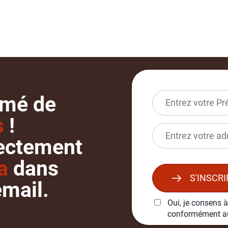
rmé de
s
!
ectement
da
dans
S'INSCR
email.
Oui, je consens à
conformément 