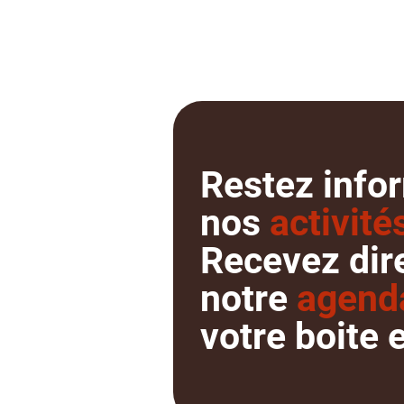
Restez info
nos
activité
Recevez dir
notre
agen
votre boite 