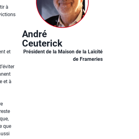
ir à
victions
André
Ceuterick
nt et
Président de la Maison de la Laïcité
de Frameries
’éviter
nnent
e et à
re
reste
que,
ce que
aussi