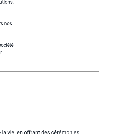
utions.
ers nos
société
r
la vie, en offrant des cérémonies