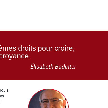
êmes droits pour croire,
 croyance.
Élisabeth Badinter
éjouis
mes
.