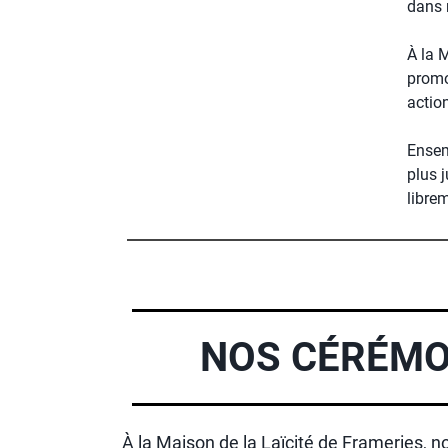
dans 
À la 
promou
action
Ensemb
plus j
libre
NOS CÉRÉMO
À la Maison de la Laïcité de Frameries,