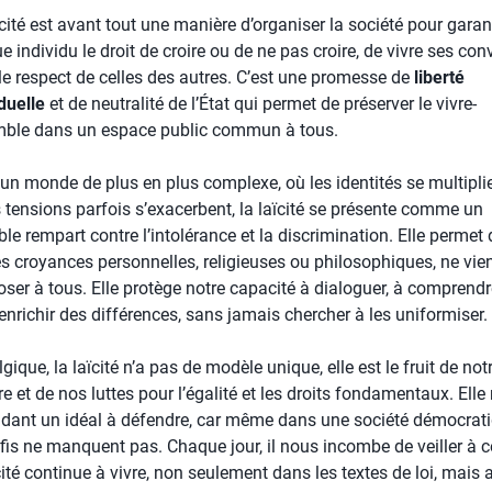
cité est avant tout une manière d’organiser la société pour garant
 individu le droit de croire ou de ne pas croire, de vivre ses con
le respect de celles des autres. C’est une promesse de
liberté
duelle
et de neutralité de l’État qui permet de préserver le vivre-
ble dans un espace public commun à tous.
un monde de plus en plus complexe, où les identités se multiplie
s tensions parfois s’exacerbent, la laïcité se présente comme un
ble rempart contre l’intolérance et la discrimination. Elle permet d
es croyances personnelles, religieuses ou philosophiques, ne vie
oser à tous. Elle protège notre capacité à dialoguer, à comprendr
enrichir des différences, sans jamais chercher à les uniformiser.
gique, la laïcité n’a pas de modèle unique, elle est le fruit de not
re et de nos luttes pour l’égalité et les droits fondamentaux. Elle 
dant un idéal à défendre, car même dans une société démocrati
éfis ne manquent pas. Chaque jour, il nous incombe de veiller à 
cité continue à vivre, non seulement dans les textes de loi, mais 