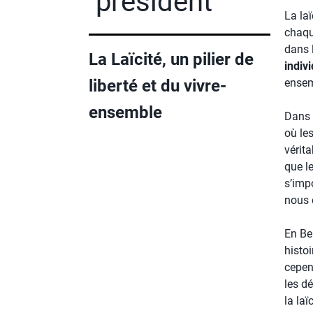
président
La laï
chaque
dans 
La Laïcité, un pilier de
indivi
liberté et du vivre-
ensem
ensemble
Dans 
où le
vérita
que l
s’imp
nous 
En Bel
histoi
cepen
les d
la laï