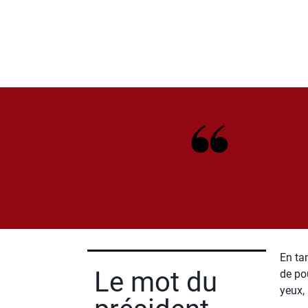
En ta
Le mot du
de po
yeux,