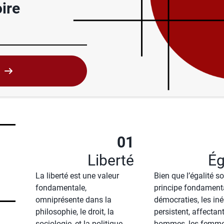
oire
01
Liberté
Ég
La liberté est une valeur
Bien que l’égalité so
fondamentale,
principe fondament
omniprésente dans la
démocraties, les iné
philosophie, le droit, la
persistent, affectant
sociologie, et la politique.
hommes, les femmes