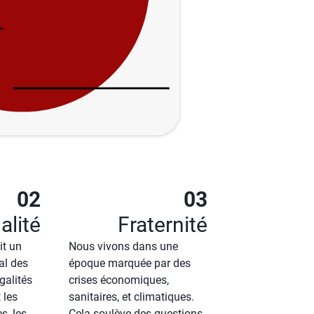
02
03
alité
Fraternité
it un
Nous vivons dans une
al des
époque marquée par des
galités
crises économiques,
 les
sanitaires, et climatiques.
, les
Cela soulève des questions