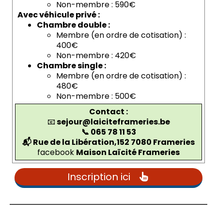
Non-membre : 590€
Avec véhicule privé :
Chambre double :
Membre (en ordre de cotisation) :
400€
Non-membre : 420€
Chambre single :
Membre (en ordre de cotisation) :
480€
Non-membre : 500€
C
ontact :
📧
sejour@laiciteframeries.be
📞 065 78 11 53
📬 Rue de la Libération,152 7080 Frameries
facebook
Maison Laïcité Frameries
Inscription ici